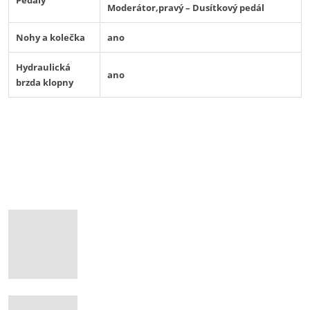
Moderátor,pravý – Dusítkový pedál
Nohy a kolečka
ano
Hydraulická
ano
brzda klopny