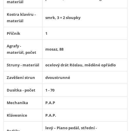
materiál
Kostra klavíru -
smrk, 3 + 2 sloupky
materiál
Příčník
1
Agrafy -
mosaz, 88
materiál, počet
Struny - materiál
ocelový drát Röslau, měděné opřádlo
Zavěšení strun
dvoustrunné
Dusítka - počet
1 - 70
Mechanika
P.A.P
Klávesnice
P.A.P.
levý – Piano pedál, střední -
Pedály