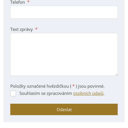
Telefon
*
Text zprávy
*
Položky označené hvězdičkou (
*
) jsou povinné.
Souhlasím se zpracováním
osobních údajů
.
Souhlasím
se
zpracováním
Odeslat
osobních
údajů
.
Formulář