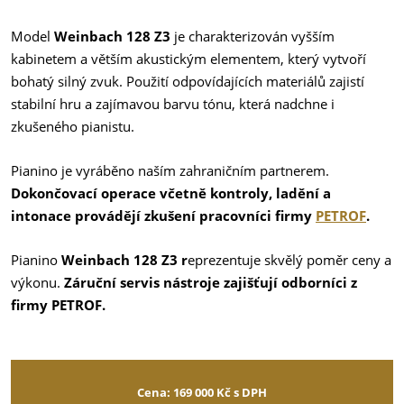
Model
Weinbach 128 Z3
je charakterizován vyšším
kabinetem a větším akustickým elementem, který vytvoří
bohatý silný zvuk. Použití odpovídajících materiálů zajistí
stabilní hru a zajímavou barvu tónu, která nadchne i
zkušeného pianistu.
Pianino je vyráběno naším zahraničním partnerem.
Dokončovací operace včetně kontroly, ladění a
intonace provádějí zkušení pracovníci firmy
PETROF
.
Pianino
Weinbach 128 Z3 r
eprezentuje skvělý poměr ceny a
výkonu.
Záruční servis nástroje zajišťují odborníci z
firmy PETROF.
Cena: 169 000 Kč s DPH