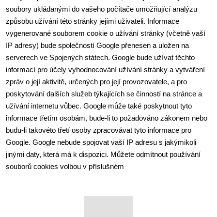
soubory ukládanými do vašeho počítače umožňující analýzu 
způsobu užívání této stránky jejími uživateli. Informace 
vygenerované souborem cookie o užívání stránky (včetně vaší 
IP adresy) bude společností Google přenesen a uložen na 
serverech ve Spojených státech. Google bude užívat těchto 
informací pro účely vyhodnocování užívání stránky a vytváření 
zpráv o její aktivitě, určených pro její provozovatele, a pro 
poskytování dalších služeb týkajících se činností na stránce a 
užívání internetu vůbec. Google může také poskytnout tyto 
informace třetím osobám, bude-li to požadováno zákonem nebo 
budu-li takovéto třetí osoby zpracovávat tyto informace pro 
Google. Google nebude spojovat vaší IP adresu s jakýmikoli 
jinými daty, která má k dispozici. Můžete odmítnout používání 
souborů cookies volbou v příslušném 